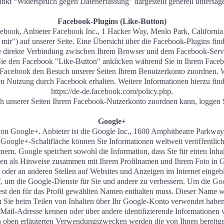
nkt “Widerspruch gegen Datenerfassung” dargestellt generell untersag
Facebook-Plugins (Like-Button)
cebook, Anbieter Facebook Inc., 1 Hacker Way, Menlo Park, California
r") auf unserer Seite. Eine Übersicht über die Facebook-Plugins finde
e direkte Verbindung zwischen Ihrem Browser und dem Facebook-Server 
Sie den Facebook "Like-Button" anklicken während Sie in Ihrem Facebo
Facebook den Besuch unserer Seiten Ihrem Benutzerkonto zuordnen. Wir
en Nutzung durch Facebook erhalten. Weitere Informationen hierzu fin
https://de-de.facebook.com/policy.php.
 unserer Seiten Ihrem Facebook-Nutzerkonto zuordnen kann, loggen S
Google+
von Google+. Anbieter ist die Google Inc., 1600 Amphitheatre Park
oogle+-Schaltfläche können Sie Informationen weltweit veröffentlich
nern. Google speichert sowohl die Information, dass Sie für einen Inhal
nnen als Hinweise zusammen mit Ihrem Profilnamen und Ihrem Foto in G
 oder an anderen Stellen auf Websites und Anzeigen im Internet einge
uf, um die Google-Dienste für Sie und andere zu verbessern. Um die Goo
ndest den für das Profil gewählten Namen enthalten muss. Dieser Name 
ie beim Teilen von Inhalten über Ihr Google-Konto verwendet haben. 
Mail-Adresse kennen oder über andere identifizierende Informationen 
 oben erläuterten Verwendungszwecken werden die von Ihnen bereitges