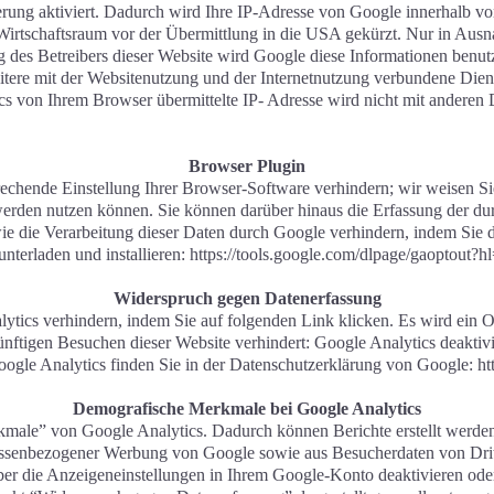
rung aktiviert. Dadurch wird Ihre IP-Adresse von Google innerhalb von
irtschaftsraum vor der Übermittlung in die USA gekürzt. Nur in Ausna
ag des Betreibers dieser Website wird Google diese Informationen ben
itere mit der Websitenutzung und der Internetnutzung verbundene Dien
 von Ihrem Browser übermittelte IP- Adresse wird nicht mit anderen
Browser Plugin
echende Einstellung Ihrer Browser-Software verhindern; wir weisen Sie
 werden nutzen können. Sie können darüber hinaus die Erfassung der 
ie die Verarbeitung dieser Daten durch Google verhindern, indem Sie 
unterladen und installieren: https://tools.google.com/dlpage/gaoptout?h
Widerspruch gegen Datenerfassung
ytics verhindern, indem Sie auf folgenden Link klicken. Es wird ein O
̈nftigen Besuchen dieser Website verhindert: Google Analytics deaktiv
le Analytics finden Sie in der Datenschutzerklärung von Google: ht
Demografische Merkmale bei Google Analytics
male” von Google Analytics. Dadurch können Berichte erstellt werden,
essenbezogener Werbung von Google sowie aus Besucherdaten von Drit
̈ber die Anzeigeneinstellungen in Ihrem Google-Konto deaktivieren od